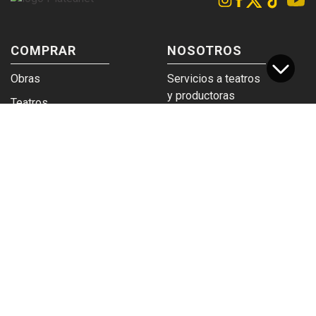
COMPRAR
NOSOTROS
Obras
Servicios a teatros
y productoras
Teatros
Venta a empresas y
Eticket
grupos
Términos y
Trabajá en
condiciones
Plateanet
CORPORATIVO
SERVICIOS
Acceso a teatros
PAD
Descargá el
Ticket y Bolso
logotipo
Protegido
Instructivo