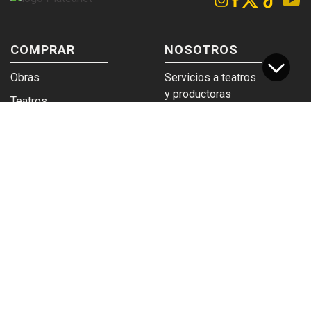
COMPRAR
NOSOTROS
Obras
Servicios a teatros
y productoras
Teatros
Venta a empresas y
Eticket
grupos
Términos y
Trabajá en
condiciones
Plateanet
CORPORATIVO
SERVICIOS
Acceso a teatros
PAD
Descargá el
Ticket y Bolso
logotipo
Protegido
Instructivo