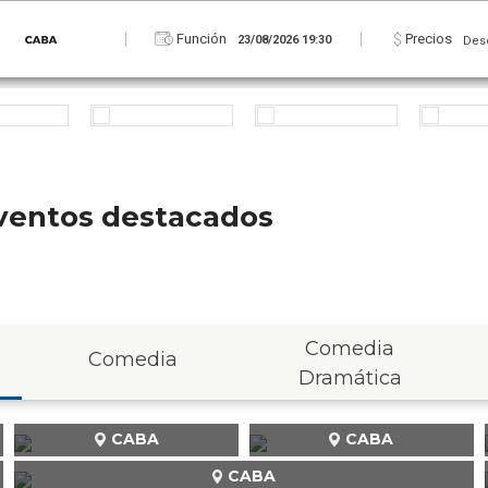
Días
Precios
Des
 eventos destacados
Comedia
Comedia
Dramática
CABA
CABA
CABA