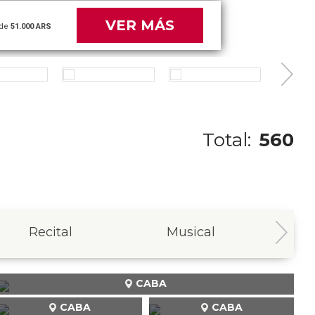
VER MÁS
de
60.000 ARS
Total:
560
Recital
Musical
In
CABA
CABA
CABA