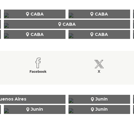
CABA
CABA
CABA
CABA
CABA
uenos Aires
Junín
Junín
Junín