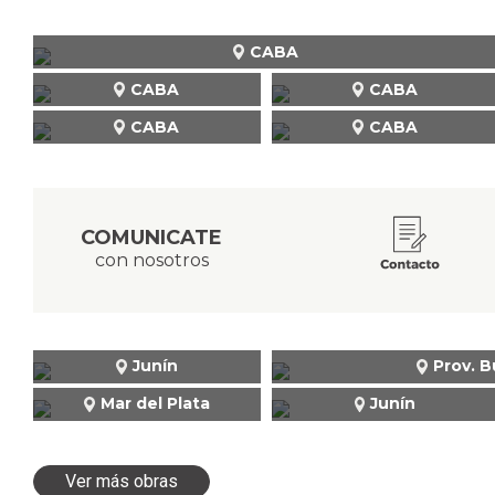
CABA
CABA
CABA
CABA
CABA
COMUNICATE
con nosotros
Junín
Prov. B
Mar del Plata
Junín
Ver más obras