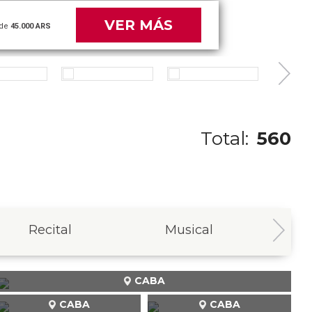
VER MÁS
de
45.000 ARS
Total:
560
Recital
Musical
In
CABA
CABA
CABA