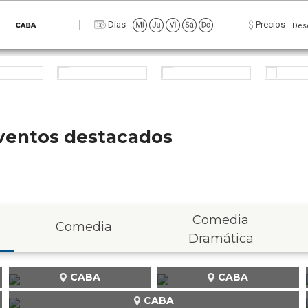
Días
Precios
Des
 eventos destacados
Comedia
Comedia
Dramática
CABA
CABA
CABA