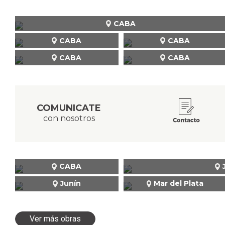
CABA
CABA
CABA
CABA
CABA
COMUNICATE
con nosotros
CABA
Junín
Mar del Plata
Ver más obras