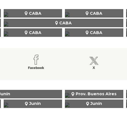
CABA
CABA
CABA
CABA
CABA
Junín
Prov. Buenos Aires
Junín
Junín