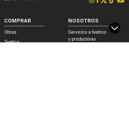
COMPRAR
NOSOTROS
Obras
Servicios a teatros
y productoras
Teatros
Venta a empresas y
Eticket
grupos
Términos y
Trabajá en
condiciones
Plateanet
CORPORATIVO
SERVICIOS
Acceso a teatros
PAD
Descargá el
Ticket y Bolso
logotipo
Protegido
Instructivo