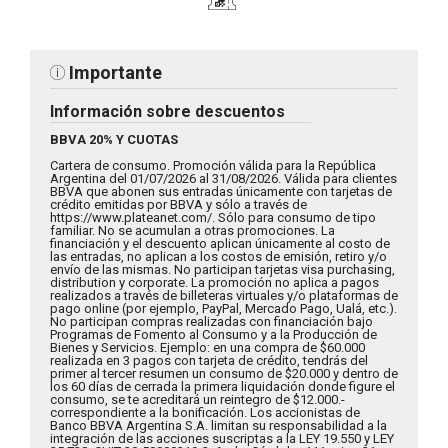
Importante
Información sobre descuentos
BBVA 20% Y CUOTAS
Cartera de consumo. Promoción válida para la República
Argentina del 01/07/2026 al 31/08/2026. Válida para clientes
BBVA que abonen sus entradas únicamente con tarjetas de
crédito emitidas por BBVA y sólo a través de
https://www.plateanet.com/. Sólo para consumo de tipo
familiar. No se acumulan a otras promociones. La
financiación y el descuento aplican únicamente al costo de
las entradas, no aplican a los costos de emisión, retiro y/o
envío de las mismas. No participan tarjetas visa purchasing,
distribution y corporate. La promoción no aplica a pagos
realizados a través de billeteras virtuales y/o plataformas de
pago online (por ejemplo, PayPal, Mercado Pago, Ualá, etc.).
No participan compras realizadas con financiación bajo
Programas de Fomento al Consumo y a la Producción de
Bienes y Servicios. Ejemplo: en una compra de $60.000
realizada en 3 pagos con tarjeta de crédito, tendrás del
primer al tercer resumen un consumo de $20.000 y dentro de
los 60 días de cerrada la primera liquidación donde figure el
consumo, se te acreditará un reintegro de $12.000.-
correspondiente a la bonificación. Los accionistas de
Banco BBVA Argentina S.A. limitan su responsabilidad a la
integración de las acciones suscriptas a la LEY 19.550 y LEY