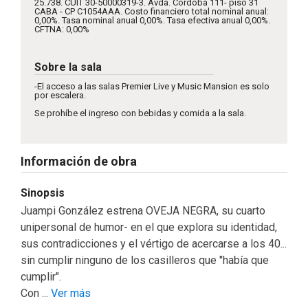
25.738. CUIT 30-50000319-3. Avda. Córdoba 111- piso 31
CABA - CP C1054AAA. Costo financiero total nominal anual:
0,00%. Tasa nominal anual 0,00%. Tasa efectiva anual 0,00%.
CFTNA: 0,00%
Sobre la sala
-El acceso a las salas Premier Live y Music Mansion es solo
por escalera.
Se prohíbe el ingreso con bebidas y comida a la sala.
Información de obra
Sinopsis
Juampi González estrena OVEJA NEGRA, su cuarto
unipersonal de humor- en el que explora su identidad,
sus contradicciones y el vértigo de acercarse a los 40...
sin cumplir ninguno de los casilleros que "había que
cumplir".
Con ...
Ver más