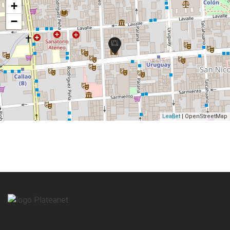
+
−
Leaflet
| OpenStreetMap