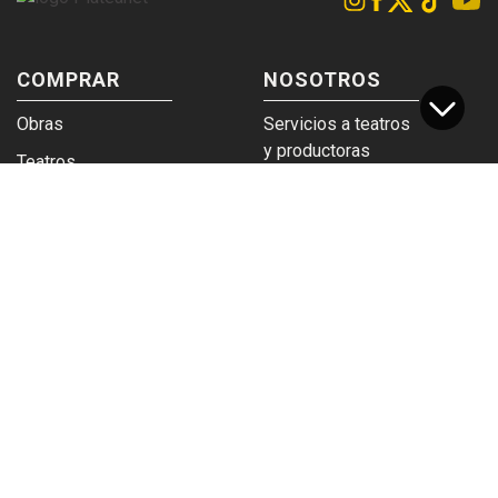
COMPRAR
NOSOTROS
Obras
Servicios a teatros
y productoras
Teatros
Venta a empresas y
Eticket
grupos
Términos y
Trabajá en
condiciones
Plateanet
CORPORATIVO
SERVICIOS
Acceso a teatros
PAD
Descargá el
Ticket y Bolso
logotipo
Protegido
Instructivo