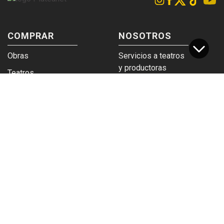
COMPRAR
NOSOTROS
Obras
Servicios a teatros
y productoras
Teatros
Venta a empresas y
Eticket
grupos
Términos y
Trabajá en
condiciones
Plateanet
CORPORATIVO
SERVICIOS
Acceso a teatros
PAD
Descargá el
Ticket y Bolso
logotipo
Protegido
Instructivo