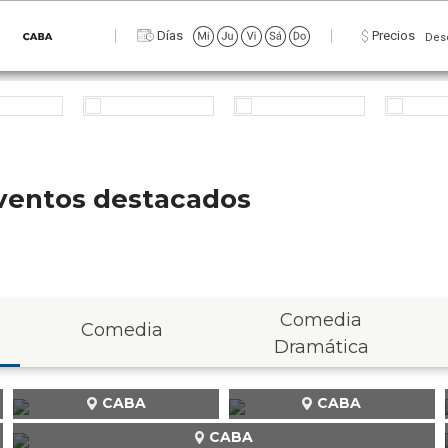
Días
Precios
Des
 eventos destacados
Comedia
Comedia
Dramática
CABA
CABA
CABA