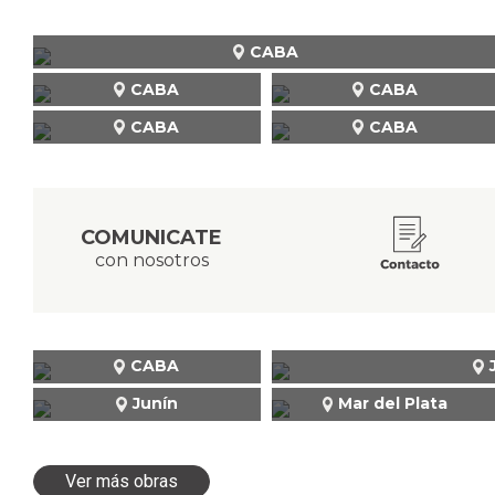
CABA
CABA
CABA
CABA
CABA
COMUNICATE
con nosotros
CABA
Junín
Mar del Plata
Ver más obras