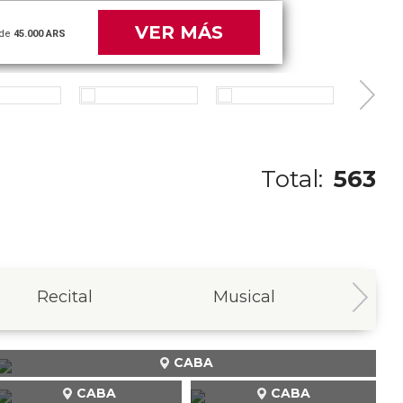
VER MÁS
de
45.000 ARS
Total:
563
Recital
Musical
In
CABA
CABA
CABA