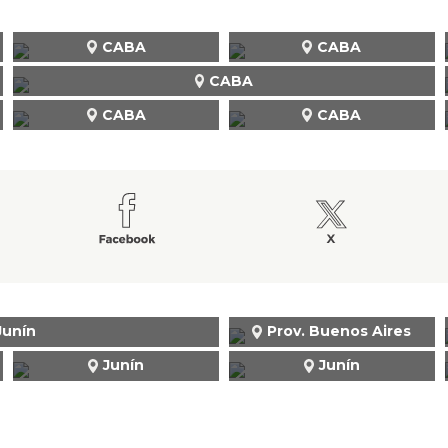
CABA
CABA
CABA
CABA
CABA
Junín
Prov. Buenos Aires
Junín
Junín