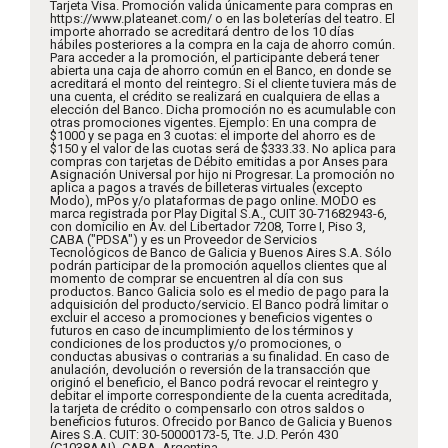
Tarjeta Visa. Promoción valida únicamente para compras en
https://www.plateanet.com/ o en las boleterías del teatro. El
importe ahorrado se acreditará dentro de los 10 días
hábiles posteriores a la compra en la caja de ahorro común.
Para acceder a la promoción, el participante deberá tener
abierta una caja de ahorro común en el Banco, en donde se
acreditará el monto del reintegro. Si el cliente tuviera más de
una cuenta, el crédito se realizará en cualquiera de ellas a
elección del Banco. Dicha promoción no es acumulable con
otras promociones vigentes. Ejemplo: En una compra de
$1000 y se paga en 3 cuotas: el importe del ahorro es de
$150 y el valor de las cuotas será de $333.33. No aplica para
compras con tarjetas de Débito emitidas a por Anses para
Asignación Universal por hijo ni Progresar. La promoción no
aplica a pagos a través de billeteras virtuales (excepto
Modo), mPos y/o plataformas de pago online. MODO es
marca registrada por Play Digital S.A., CUIT 30-71682943-6,
con domicilio en Av. del Libertador 7208, Torre I, Piso 3,
CABA ("PDSA") y es un Proveedor de Servicios
Tecnológicos de Banco de Galicia y Buenos Aires S.A. Sólo
podrán participar de la promoción aquellos clientes que al
momento de comprar se encuentren al día con sus
productos. Banco Galicia solo es el medio de pago para la
adquisición del producto/servicio. El Banco podrá limitar o
excluir el acceso a promociones y beneficios vigentes o
futuros en caso de incumplimiento de los términos y
condiciones de los productos y/o promociones, o
conductas abusivas o contrarias a su finalidad. En caso de
anulación, devolución o reversión de la transacción que
originó el beneficio, el Banco podrá revocar el reintegro y
debitar el importe correspondiente de la cuenta acreditada,
la tarjeta de crédito o compensarlo con otros saldos o
beneficios futuros. Ofrecido por Banco de Galicia y Buenos
Aires S.A. CUIT: 30-50000173-5, Tte. J.D. Perón 430
(C1038AAI), CABA, Argentina.