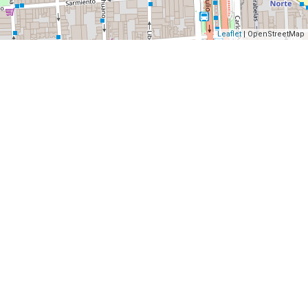
Leaflet
| OpenStreetMap