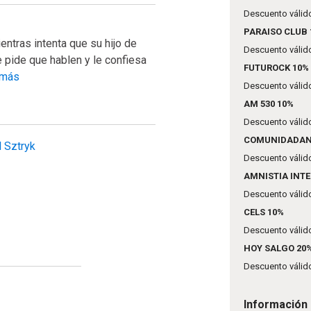
Descuento válido
PARAISO CLUB 
entras intenta que su hijo de
Descuento válido
e pide que hablen y le confiesa
FUTUROCK 10%
 más
Descuento válido
AM 530 10%
Descuento válido
COMUNIDADANF
Gadiel Sztryk
Descuento válido
AMNISTIA INT
Descuento válido
CELS 10%
Descuento válido
HOY SALGO 20
Descuento válido
Información