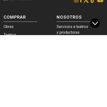
COMPRAR
NOSOTROS
Obras
Servicios a teatros
y productoras
Teatros
Venta a empresas y
Eticket
grupos
Términos y
Trabajá en
condiciones
Plateanet
CORPORATIVO
SERVICIOS
Acceso a teatros
PAD
Descargá el
Ticket y Bolso
logotipo
Protegido
Instructivo