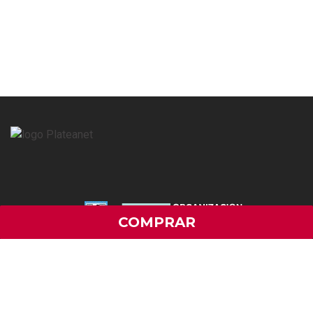
COMPRAR
Botón de Arrep.
©2007- 2026
Todos los derechos reservados
·
Plateanet
(Web6)
·
Desarrollado por PAD