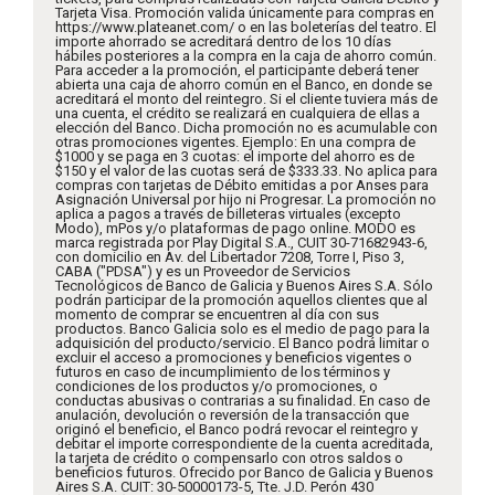
Tarjeta Visa. Promoción valida únicamente para compras en
https://www.plateanet.com/ o en las boleterías del teatro. El
importe ahorrado se acreditará dentro de los 10 días
hábiles posteriores a la compra en la caja de ahorro común.
Para acceder a la promoción, el participante deberá tener
abierta una caja de ahorro común en el Banco, en donde se
acreditará el monto del reintegro. Si el cliente tuviera más de
una cuenta, el crédito se realizará en cualquiera de ellas a
elección del Banco. Dicha promoción no es acumulable con
otras promociones vigentes. Ejemplo: En una compra de
$1000 y se paga en 3 cuotas: el importe del ahorro es de
$150 y el valor de las cuotas será de $333.33. No aplica para
compras con tarjetas de Débito emitidas a por Anses para
Asignación Universal por hijo ni Progresar. La promoción no
aplica a pagos a través de billeteras virtuales (excepto
Modo), mPos y/o plataformas de pago online. MODO es
marca registrada por Play Digital S.A., CUIT 30-71682943-6,
con domicilio en Av. del Libertador 7208, Torre I, Piso 3,
CABA ("PDSA") y es un Proveedor de Servicios
Tecnológicos de Banco de Galicia y Buenos Aires S.A. Sólo
podrán participar de la promoción aquellos clientes que al
momento de comprar se encuentren al día con sus
productos. Banco Galicia solo es el medio de pago para la
adquisición del producto/servicio. El Banco podrá limitar o
excluir el acceso a promociones y beneficios vigentes o
futuros en caso de incumplimiento de los términos y
condiciones de los productos y/o promociones, o
conductas abusivas o contrarias a su finalidad. En caso de
anulación, devolución o reversión de la transacción que
originó el beneficio, el Banco podrá revocar el reintegro y
debitar el importe correspondiente de la cuenta acreditada,
la tarjeta de crédito o compensarlo con otros saldos o
beneficios futuros. Ofrecido por Banco de Galicia y Buenos
Aires S.A. CUIT: 30-50000173-5, Tte. J.D. Perón 430