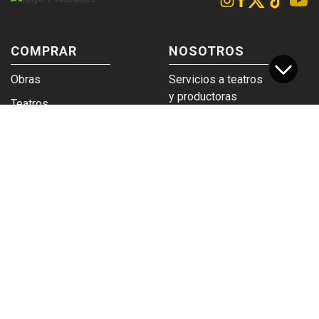
COMPRAR
NOSOTROS
Obras
Servicios a teatros
y productoras
Teatros
Venta a empresas y
Eticket
grupos
Términos y
Trabajá en
condiciones
Plateanet
CORPORATIVO
SERVICIOS
Acceso a teatros
PAD
Descargá el
Ticket y Bolso
logotipo
Protegido
Instructivo