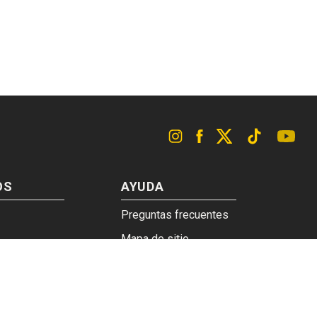
OS
AYUDA
Preguntas frecuentes
Mapa de sitio
lso Protegido
Contacto
Libro de Quejas OnLine