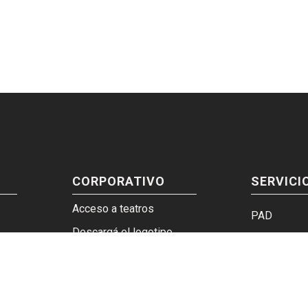
CORPORATIVO
SERVICI
Acceso a teatros
PAD
Descargá el logotipo
Ticket y Bo
pos
Instructivo imágenes web