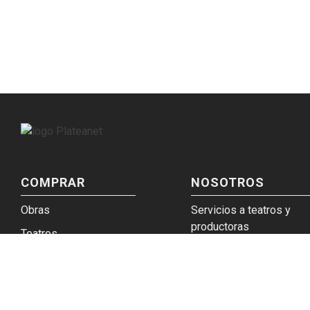
COMPRAR
NOSOTROS
Obras
Servicios a teatros y
productoras
Teatros
Venta a empresas y gru
Eticket
Trabajá en Plateanet
Términos y condiciones