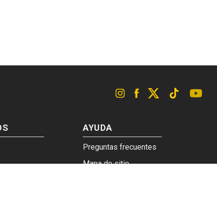
OS
AYUDA
Preguntas frecuentes
Mapa de sitio
lso Protegido
Contacto
Libro de Quejas OnLine