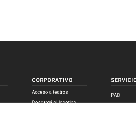
CORPORATIVO
SERVICI
Acceso a teatros
PAD
Descargá el logotipo
Ticket y Bo
pos
Instructivo imágenes web