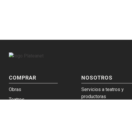
COMPRAR
NOSOTROS
Obras
Servicios a teatros y
productoras
Teatros
Venta a empresas y gru
Eticket
Trabajá en Plateanet
Términos y condiciones