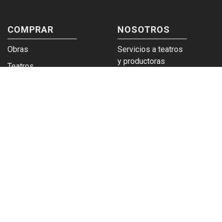
COMPRAR
NOSOTROS
Obras
Servicios a teatros
y productoras
Teatros
Venta a empresas y
Eticket
grupos
Términos y
Trabajá en
condiciones
Plateanet
CORPORATIVO
SERVICIOS
Acceso a teatros
PAD
Descargá el
Ticket y Bolso
logotipo
Protegido
Instructivo
imágenes web