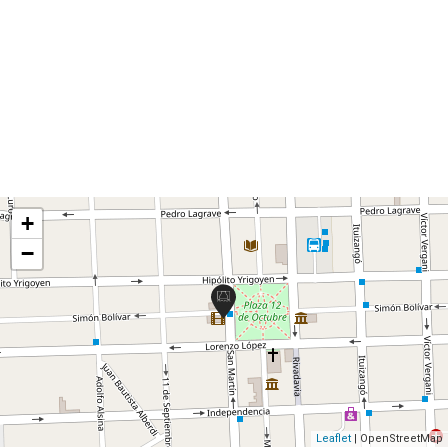
+
−
Leaflet
| OpenStreetMap